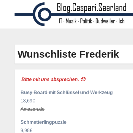
Zum
Inhalt
springen
Wunschliste Frederik
Bitte mit uns absprechen. 🙂
Busy Board mit Schlüssel und Werkzeug
18,69€
Amazon.de
Schmetterlingpuzzle
9,98€