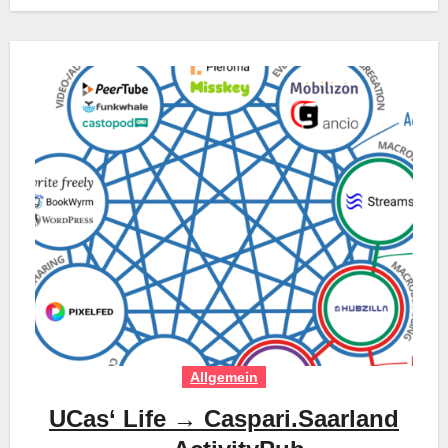
Allgemein
UCas‘ Life → Caspari.Saarland