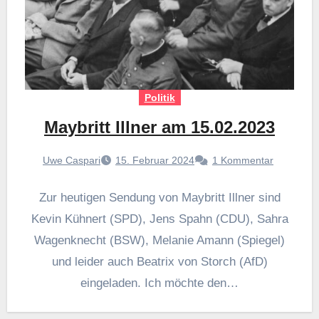
Politik
Maybritt Illner am 15.02.2023
Uwe Caspari
15. Februar 2024
1 Kommentar
Zur heutigen Sendung von Maybritt Illner sind
Kevin Kühnert (SPD), Jens Spahn (CDU), Sahra
Wagenknecht (BSW), Melanie Amann (Spiegel)
und leider auch Beatrix von Storch (AfD)
eingeladen. Ich möchte den…