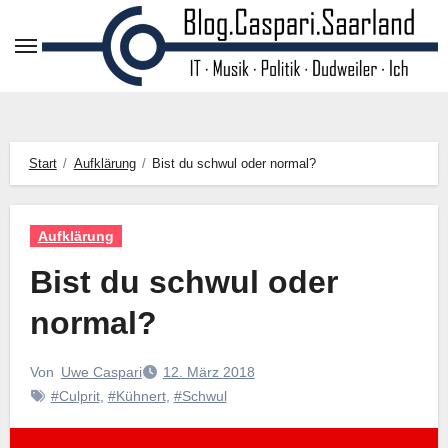
Zum
Inhalt
springen
Start
Aufklärung
Bist du schwul oder normal?
Aufklärung
Bist du schwul oder
normal?
Von
Uwe Caspari
12. März 2018
#Culprit
,
#Kühnert
,
#Schwul