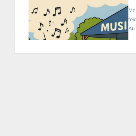
Mei
fei
Ab 