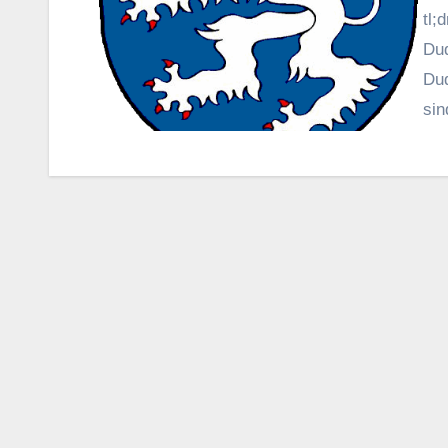
tl;
Dud
Dud
sin