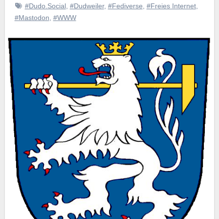
#Dudo.Social
,
#Dudweiler
,
#Fediverse
,
#Freies Internet
,
#Mastodon
,
#WWW