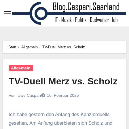
Zum
Inhalt
springen
Start
Allgemein
TV-Duell Merz vs. Scholz
Allgemein
TV-Duell Merz vs. Scholz
Von
Uwe Caspari
10. Februar 2025
Ich habe gestern den Anfang des Kanzlerduells
gesehen. Am Anfang überbieten sich Scholz und