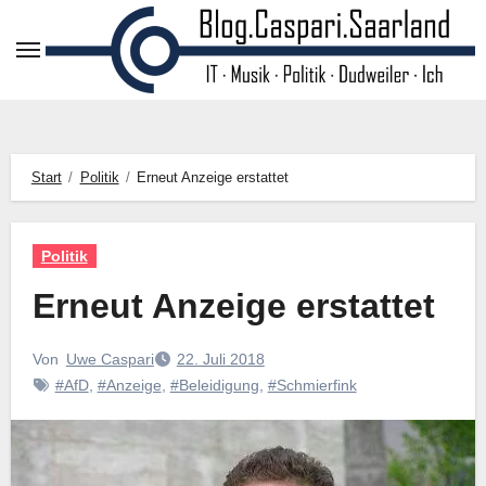
Zum
Inhalt
springen
Start
Politik
Erneut Anzeige erstattet
Politik
Erneut Anzeige erstattet
Von
Uwe Caspari
22. Juli 2018
#AfD
,
#Anzeige
,
#Beleidigung
,
#Schmierfink