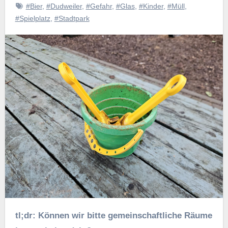
#Bier
,
#Dudweiler
,
#Gefahr
,
#Glas
,
#Kinder
,
#Müll
,
#Spielplatz
,
#Stadtpark
tl;dr: Können wir bitte gemeinschaftliche Räume